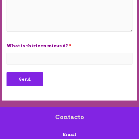
What is thirteen minus 6?
*
Contacto
Email